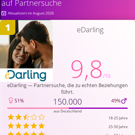
auf Partnersuche
Aktualisiert im August 2026
1
eDarling
9,8
/10
eDarling — Partnersuche, die zu echten Beziehungen
führt.
150.000
51%
49%
aus Deutschland
18-25 Jahre
25-50 Jahre