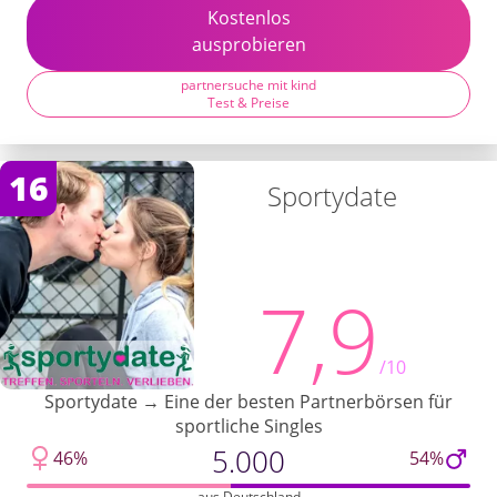
Kostenlos
ausprobieren
partnersuche mit kind
Test & Preise
16
Sportydate
7,9
/10
Sportydate → Eine der besten Partnerbörsen für
sportliche Singles
5.000
46%
54%
aus Deutschland