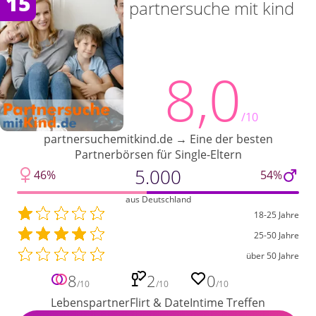
15
partnersuche mit kind
8,0
/10
partnersuchemitkind.de → Eine der besten
Partnerbörsen für Single-Eltern
5.000
46%
54%
aus Deutschland
18-25 Jahre
25-50 Jahre
über 50 Jahre
8
2
0
/10
/10
/10
Lebenspartner
Flirt & Date
Intime Treffen