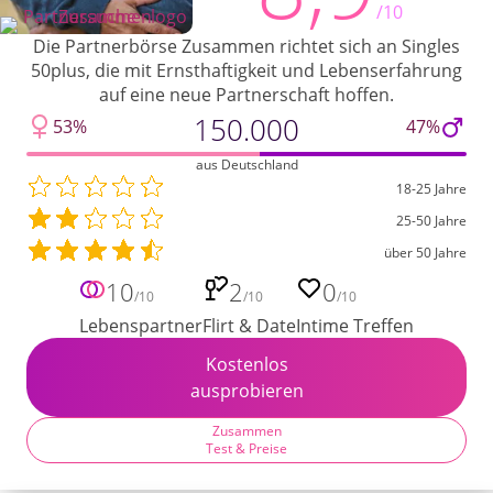
/10
Die Partnerbörse Zusammen richtet sich an Singles
50plus, die mit Ernsthaftigkeit und Lebenserfahrung
auf eine neue Partnerschaft hoffen.
150.000
53%
47%
aus Deutschland
18-25 Jahre
25-50 Jahre
über 50 Jahre
10
2
0
/10
/10
/10
Lebenspartner
Flirt & Date
Intime Treffen
Kostenlos
ausprobieren
Zusammen
Test & Preise