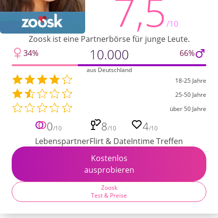
7,5
/10
Zoosk ist eine Partnerbörse für junge Leute.
10.000
34%
66%
aus Deutschland
18-25 Jahre
25-50 Jahre
über 50 Jahre
0
8
4
/10
/10
/10
Lebenspartner
Flirt & Date
Intime Treffen
Kostenlos
ausprobieren
Zoosk
Test & Preise