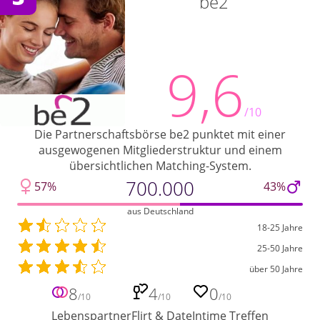
be2
9,6
/10
Die Partnerschaftsbörse be2 punktet mit einer
ausgewogenen Mitgliederstruktur und einem
übersichtlichen Matching-System.
700.000
57%
43%
aus Deutschland
18-25 Jahre
25-50 Jahre
über 50 Jahre
8
4
0
/10
/10
/10
Lebenspartner
Flirt & Date
Intime Treffen