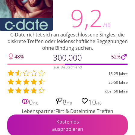
9,2
/10
C-Date richtet sich an aufgeschlossene Singles, die
diskrete Treffen oder leidenschaftliche Begegnungen
ohne Bindung suchen.
300.000
48%
52%
aus Deutschland
18-25 Jahre
25-50 Jahre
über 50 Jahre
0
8
10
/10
/10
/10
Lebenspartner
Flirt & Date
Intime Treffen
Kostenlos
ausprobieren