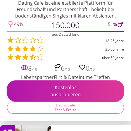
Dating Cafe ist eine etablierte Plattform für
Freundschaft und Partnerschaft - beliebt bei
bodenständigen Singles mit klaren Absichten.
150.000
49%
51%
aus Deutschland
18-25 Jahre
25-50 Jahre
über 50 Jahre
8
6
0
/10
/10
/10
Lebenspartner
Flirt & Date
Intime Treffen
Kostenlos
ausprobieren
Dating Cafe
Test & Preise