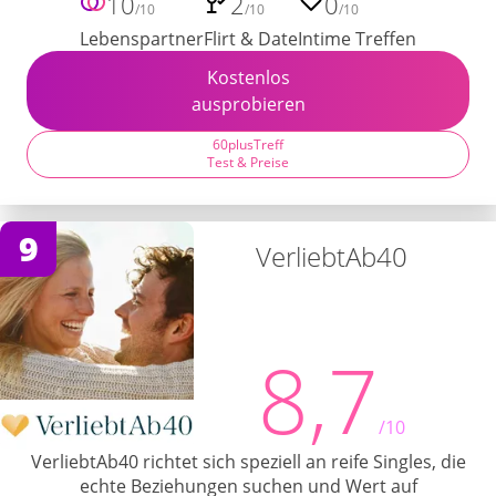
10
2
0
/10
/10
/10
Lebenspartner
Flirt & Date
Intime Treffen
Kostenlos
ausprobieren
60plusTreff
Test & Preise
9
VerliebtAb40
8,7
/10
VerliebtAb40 richtet sich speziell an reife Singles, die
echte Beziehungen suchen und Wert auf