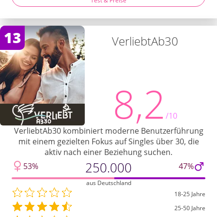
Test & Preise
13
VerliebtAb30
8,2
/10
VerliebtAb30 kombiniert moderne Benutzerführung
mit einem gezielten Fokus auf Singles über 30, die
aktiv nach einer Beziehung suchen.
250.000
53%
47%
aus Deutschland
18-25 Jahre
25-50 Jahre