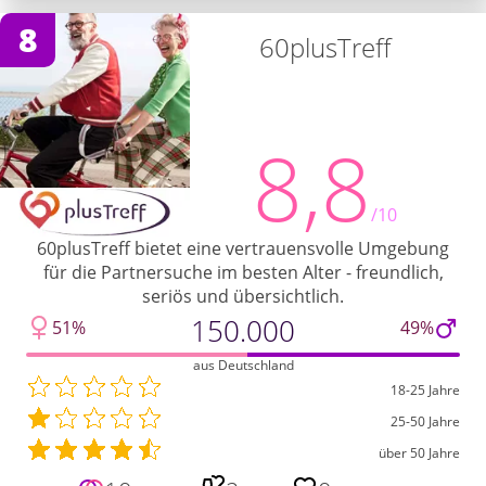
8
60plusTreff
8,8
/10
60plusTreff bietet eine vertrauensvolle Umgebung
für die Partnersuche im besten Alter - freundlich,
seriös und übersichtlich.
150.000
51%
49%
aus Deutschland
18-25 Jahre
25-50 Jahre
über 50 Jahre