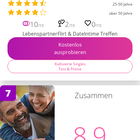
25-50 Jahre
über 50 Jahre
10
2
0
/10
/10
/10
Lebenspartner
Flirt & Date
Intime Treffen
Kostenlos
ausprobieren
Kultivierte Singles
Test & Preise
7
Zusammen
8,9