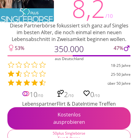
8,2
/10
Diese Partnerbörse fokussiert sich ganz auf Singles
im besten Alter, die noch einmal einen neuen
Lebensabschnitt in Zweisamkeit beginnen wollen.
350.000
53%
47%
aus Deutschland
18-25 Jahre
25-50 Jahre
über 50 Jahre
10
2
0
/10
/10
/10
Lebenspartner
Flirt & Date
Intime Treffen
Kostenlos
ausprobieren
50plus Singlebörse