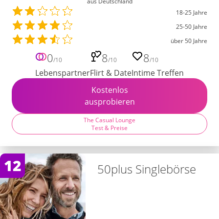
aus Deutschland
18-25 Jahre
25-50 Jahre
über 50 Jahre
0
8
8
/10
/10
/10
Lebenspartner
Flirt & Date
Intime Treffen
Kostenlos
ausprobieren
The Casual Lounge
Test & Preise
12
50plus Singlebörse