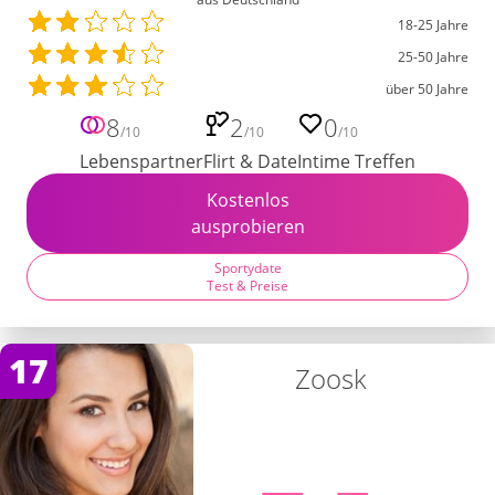
18-25 Jahre
25-50 Jahre
über 50 Jahre
8
2
0
/10
/10
/10
Lebenspartner
Flirt & Date
Intime Treffen
Kostenlos
ausprobieren
Sportydate
Test & Preise
17
Zoosk