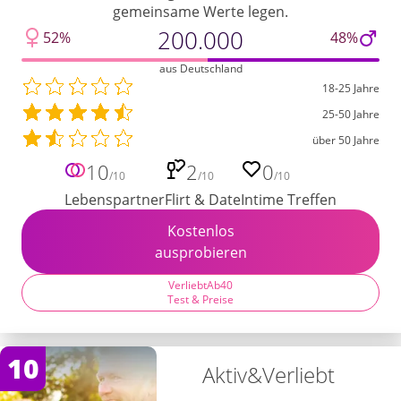
gemeinsame Werte legen.
200.000
52%
48%
aus Deutschland
18-25 Jahre
25-50 Jahre
über 50 Jahre
10
2
0
/10
/10
/10
Lebenspartner
Flirt & Date
Intime Treffen
Kostenlos
ausprobieren
VerliebtAb40
Test & Preise
10
Aktiv&Verliebt