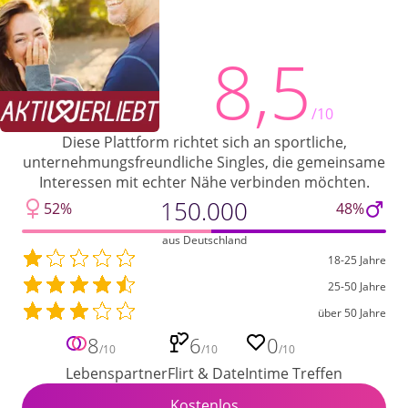
8,5
/10
Diese Plattform richtet sich an sportliche,
unternehmungsfreundliche Singles, die gemeinsame
Interessen mit echter Nähe verbinden möchten.
150.000
52%
48%
aus Deutschland
18-25 Jahre
25-50 Jahre
über 50 Jahre
8
6
0
/10
/10
/10
Lebenspartner
Flirt & Date
Intime Treffen
Kostenlos