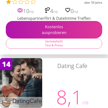
über 50 Jahre
10
4
0
/10
/10
/10
Lebenspartner
Flirt & Date
Intime Treffen
Kostenlos
ausprobieren
VerliebtAb30
Test & Preise
14
Dating Cafe
8,1
/10