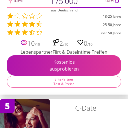
175.000
55%
45%
aus Deutschland
18-25 Jahre
25-50 Jahre
über 50 Jahre
10
2
0
/10
/10
/10
Lebenspartner
Flirt & Date
Intime Treffen
Kostenlos
ausprobieren
ElitePartner
Test & Preise
5
C-Date