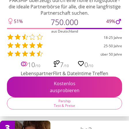
PARSHIP überzeugt durch eine hohe Erfolgsquote -
die ideale Partnerbörse für alle, die eine langfristige
Partnerschaft suchen.
750.000
51%
49%
aus Deutschland
18-25 Jahre
25-50 Jahre
über 50 Jahre
10
7
0
/10
/10
/10
Lebenspartner
Flirt & Date
Intime Treffen
Kostenlos
ausprobieren
Parship
Test & Preise
3