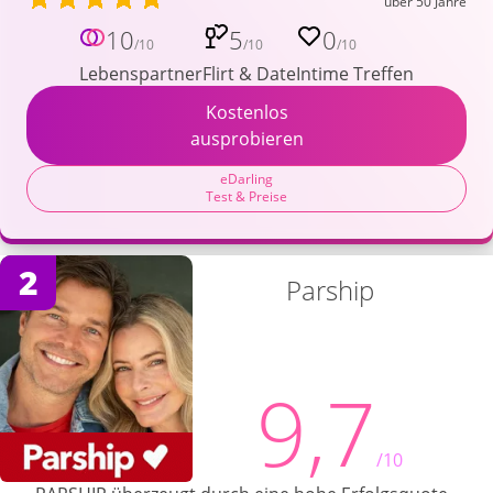
über 50 Jahre
10
5
0
/10
/10
/10
Lebenspartner
Flirt & Date
Intime Treffen
Kostenlos
ausprobieren
eDarling
Test & Preise
2
Parship
9,7
/10